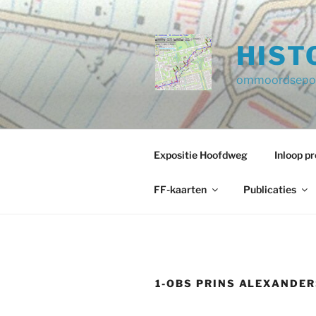
Ga
naar
de
HIST
inhoud
ommoordsepol
Expositie Hoofdweg
Inloop 
FF-kaarten
Publicaties
1-OBS PRINS ALEXANDE