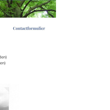
den)
en)