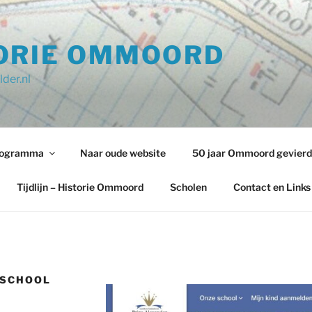
ORIE OMMOORD
der.nl
programma
Naar oude website
50 jaar Ommoord gevierd
Tijdlijn – Historie Ommoord
Scholen
Contact en Links
RSCHOOL