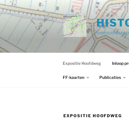
Ga
naar
de
HIST
inhoud
ommoordsepol
Expositie Hoofdweg
Inloop 
FF-kaarten
Publicaties
EXPOSITIE HOOFDWEG