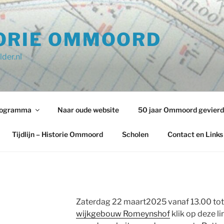
ORIE OMMOORD
der.nl
programma
Naar oude website
50 jaar Ommoord gevierd
Tijdlijn – Historie Ommoord
Scholen
Contact en Links
Zaterdag 22 maart2025 vanaf 13.00 tot c
wijkgebouw Romeynshof
klik op deze li