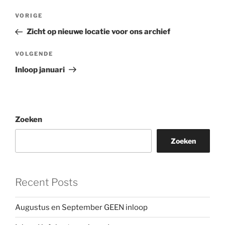
Bericht
Vorig
VORIGE
navigatie
bericht
Zicht op nieuwe locatie voor ons archief
Volgend
VOLGENDE
bericht
Inloop januari
Zoeken
Zoeken
Recent Posts
Augustus en September GEEN inloop