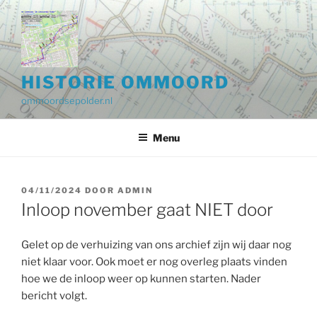
Ga
naar
de
inhoud
HISTORIE OMMOORD
ommoordsepolder.nl
Menu
GEPLAATST
04/11/2024
DOOR
ADMIN
OP
Inloop november gaat NIET door
Gelet op de verhuizing van ons archief zijn wij daar nog
niet klaar voor. Ook moet er nog overleg plaats vinden
hoe we de inloop weer op kunnen starten. Nader
bericht volgt.