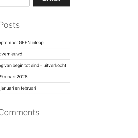
Posts
eptember GEEN inloop
t vernieuwd
an begin tot eind – uitverkocht
19 maart 2026
nuari en februari
 Comments