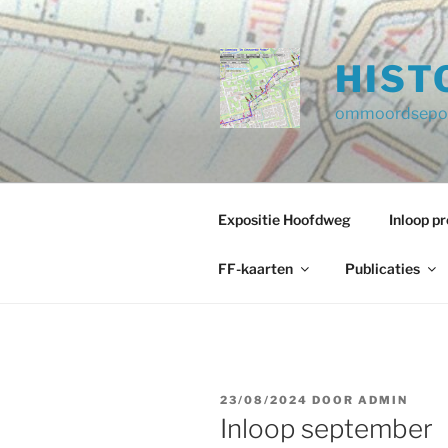
Ga
naar
de
HIST
inhoud
ommoordsepol
Expositie Hoofdweg
Inloop 
FF-kaarten
Publicaties
GEPLAATST
23/08/2024
DOOR
ADMIN
OP
Inloop september