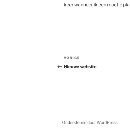
keer wanneer ik een reactie pla
Bericht
Vorig
VORIGE
navigatie
bericht
Nieuwe website
Ondersteund door WordPress