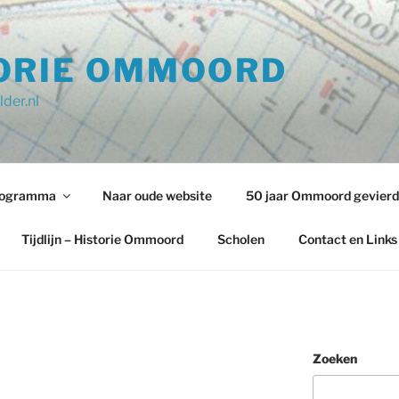
ORIE OMMOORD
der.nl
programma
Naar oude website
50 jaar Ommoord gevierd
Tijdlijn – Historie Ommoord
Scholen
Contact en Links
Zoeken