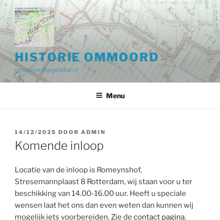
Ga
naar
de
inhoud
HISTORIE OMMOORD
ommoordsepolder.nl
Menu
GEPLAATST
14/12/2025
DOOR
ADMIN
OP
Komende inloop
Locatie van de inloop is Romeynshof,
Stresemannplaast 8 Rotterdam, wij staan voor u ter
beschikking van 14.00-16.00 uur. Heeft u speciale
wensen laat het ons dan even weten dan kunnen wij
mogelijk iets voorbereiden. Zie de
contact pagina
.