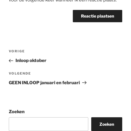
Bericht
Vorig
VORIGE
navigatie
bericht
Inloop oktober
Volgend
VOLGENDE
bericht
GEEN INLOOP januari en februari
Zoeken
Zoeken