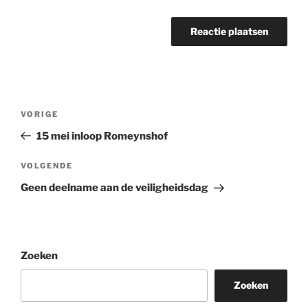
Bericht
Vorig
VORIGE
navigatie
bericht
15 mei inloop Romeynshof
Volgend
VOLGENDE
bericht
Geen deelname aan de veiligheidsdag
Zoeken
Zoeken