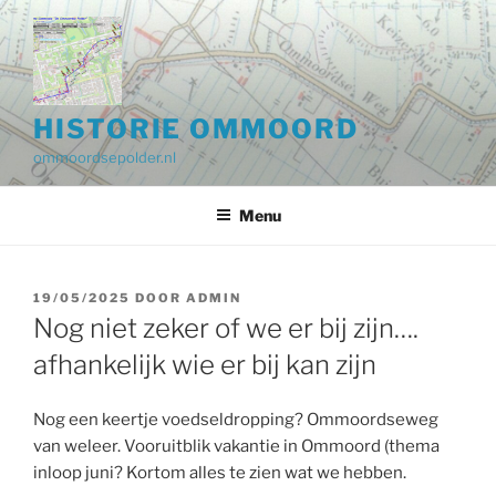
Ga
naar
de
inhoud
HISTORIE OMMOORD
ommoordsepolder.nl
Menu
GEPLAATST
19/05/2025
DOOR
ADMIN
OP
Nog niet zeker of we er bij zijn….
afhankelijk wie er bij kan zijn
Nog een keertje voedseldropping? Ommoordseweg
van weleer. Vooruitblik vakantie in Ommoord (thema
inloop juni? Kortom alles te zien wat we hebben.