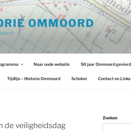
ORIE OMMOORD
der.nl
programma
Naar oude website
50 jaar Ommoord gevierd
Tijdlijn – Historie Ommoord
Scholen
Contact en Links
Zoeken
 de veiligheidsdag