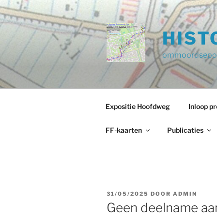
Ga
naar
de
HIST
inhoud
ommoordsepol
Expositie Hoofdweg
Inloop 
FF-kaarten
Publicaties
GEPLAATST
31/05/2025
DOOR
ADMIN
OP
Geen deelname aan