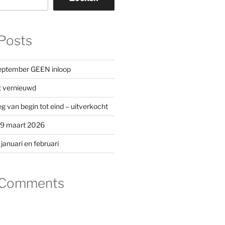
Posts
eptember GEEN inloop
t vernieuwd
an begin tot eind – uitverkocht
19 maart 2026
nuari en februari
 Comments