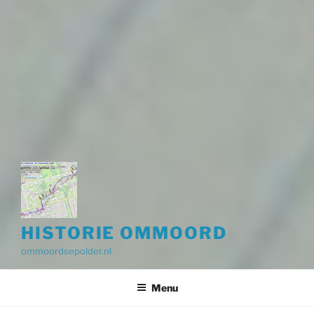
HISTORIE OMMOORD
ommoordsepolder.nl
Menu