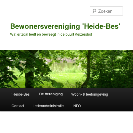
Spring
naar
Zoek
de
primaire
Bewonersvereniging 'Heide-Bes'
inhoud
Wat er zoal leeft en beweegt in de buurt Keizershof
Hoofdmenu
De Vereniging
‘Heide-Bes’
Woon- & leefomgeving
Contact
Ledenadministratie
INFO