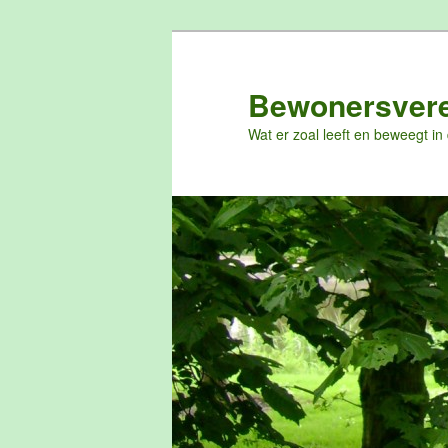
Spring
naar
de
Bewonersvere
primaire
Wat er zoal leeft en beweegt in
inhoud