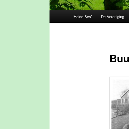
Hoofdmenu
‘Heide-Bes’
De Vereniging
Buu