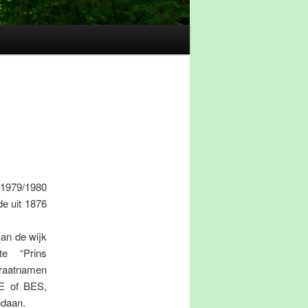
 1979/1980
e uit 1876
van de wijk
e “Prins
raatnamen
DE of BES,
ndaan.