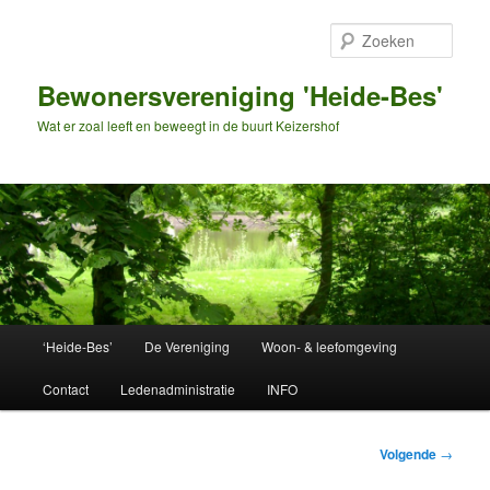
Spring
naar
Zoek
de
primaire
Bewonersvereniging 'Heide-Bes'
inhoud
Wat er zoal leeft en beweegt in de buurt Keizershof
Hoofdmenu
‘Heide-Bes’
De Vereniging
Woon- & leefomgeving
Contact
Ledenadministratie
INFO
Bericht
Volgende
→
navigatie