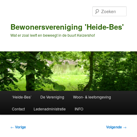
Spring
naar
Zoek
de
primaire
Bewonersvereniging 'Heide-Bes'
inhoud
Wat er zoal leeft en beweegt in de buurt Keizershof
Hoofdmenu
‘Heide-Bes’
De Vereniging
Woon- & leefomgeving
Contact
Ledenadministratie
INFO
Bericht
←
Vorige
Volgende
→
navigatie