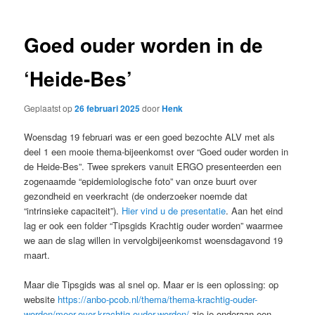
Goed ouder worden in de
‘Heide-Bes’
Geplaatst op
26 februari 2025
door
Henk
Woensdag 19 februari was er een goed bezochte ALV met als
deel 1 een mooie thema-bijeenkomst over “Goed ouder worden in
de Heide-Bes”. Twee sprekers vanuit ERGO presenteerden een
zogenaamde “epidemiologische foto” van onze buurt over
gezondheid en veerkracht (de onderzoeker noemde dat
“intrinsieke capaciteit”).
Hier vind u de presentatie
. Aan het eind
lag er ook een folder “Tipsgids Krachtig ouder worden” waarmee
we aan de slag willen in vervolgbijeenkomst woensdagavond 19
maart.
Maar die Tipsgids was al snel op. Maar er is een oplossing: op
website
https://anbo-pcob.nl/thema/thema-krachtig-ouder-
worden/meer-over-krachtig-ouder-worden/
zie je onderaan een