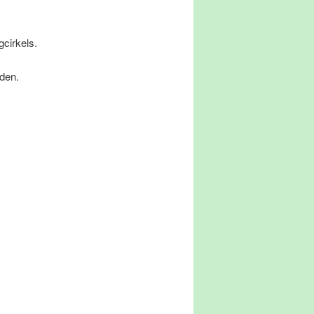
cirkels.
den.