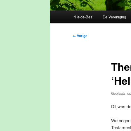
Hoofdmenu
‘Heide-Bes’
De Vereniging
Bericht
←
Vorige
navigatie
The
‘He
Geplaatst o
Dit was d
We begonn
Testament