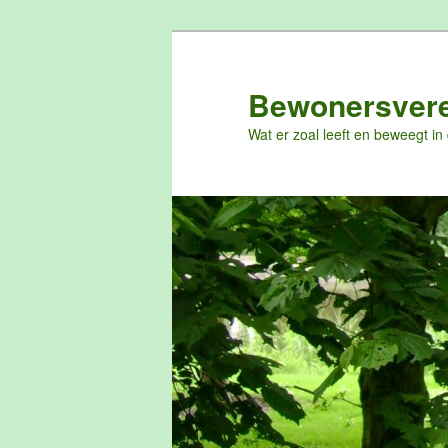
Spring
naar
de
Bewonersvere
primaire
Wat er zoal leeft en beweegt in
inhoud