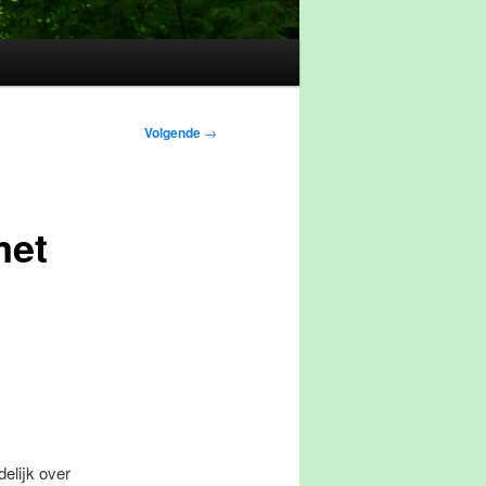
Volgende
→
met
elijk over