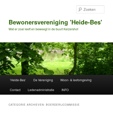
Spring
Spring
naar
naar
Zoek
de
de
primaire
secundaire
Bewonersvereniging 'Heide-Bes'
inhoud
inhoud
Wat er zoal leeft en beweegt in de buurt Keizershof
Hoofdmenu
‘Heide-Bes’
De Vereniging
Woon- & leefomgeving
Contact
Ledenadministratie
INFO
CATEGORIE ARCHIEVEN:
BOERDERIJCOMMISSIE