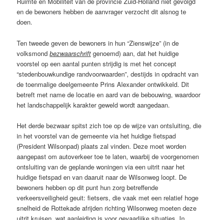
Ruimte en Mobiliteit van de provincie Zuid-Holland niet gevolgd
en de bewoners hebben de aanvrager verzocht dit alsnog te
doen.
Ten tweede geven de bewoners in hun “Zienswijze” (in de
volksmond
bezwaarschrift
genoemd) aan, dat het huidige
voorstel op een aantal punten strijdig is met het concept
“stedenbouwkundige randvoorwaarden”, destijds in opdracht van
de toenmalige deelgemeente Prins Alexander ontwikkeld. Dit
betreft met name de locatie en aard van de bebouwing, waardoor
het landschappelijk karakter geweld wordt aangedaan.
Het derde bezwaar spitst zich toe op de wijze van ontsluiting, die
in het voorstel van de gemeente via het huidige fietspad
(President Wilsonpad) plaats zal vinden. Deze moet worden
aangepast om autoverkeer toe te laten, waarbij de voorgenomen
ontsluiting van de geplande woningen via een uitrit naar het
huidige fietspad en van daaruit naar de Wilsonweg loopt. De
bewoners hebben op dit punt hun zorg betreffende
verkeersveiligheid geuit: fietsers, die vaak met een relatief hoge
snelheid de Rottekade afrijden richting Wilsonweg moeten deze
uitrit kruisen, wat aanleiding is voor gevaarlijke situaties. In