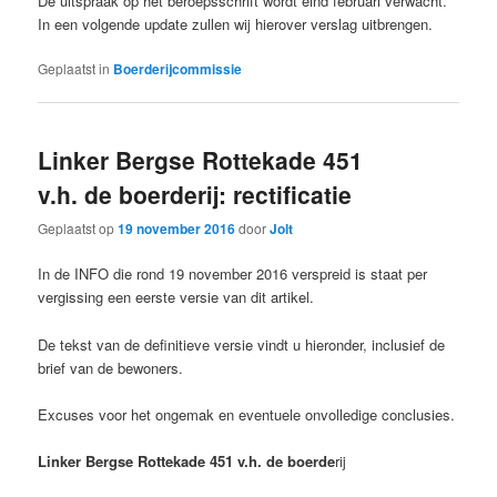
De uitspraak op het beroepsschrift wordt eind februari verwacht.
In een volgende update zullen wij hierover verslag uitbrengen.
Geplaatst in
Boerderijcommissie
Linker Bergse Rottekade 451
v.h. de boerderij: rectificatie
Geplaatst op
19 november 2016
door
Jolt
In de INFO die rond 19 november 2016 verspreid is staat per
vergissing een eerste versie van dit artikel.
De tekst van de definitieve versie vindt u hieronder, inclusief de
brief van de bewoners.
Excuses voor het ongemak en eventuele onvolledige conclusies.
Linker Bergse Rottekade 451 v.h. de boerde
rij