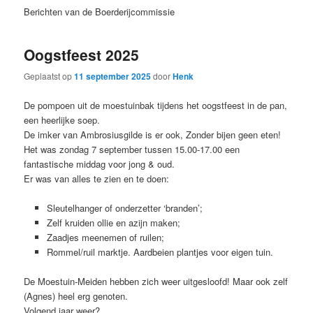
Berichten van de Boerderijcommissie
Oogstfeest 2025
Geplaatst op
11 september 2025
door
Henk
De pompoen uit de moestuinbak tijdens het oogstfeest in de pan,
een heerlijke soep.
De imker van Ambrosiusgilde is er ook, Zonder bijen geen eten!
Het was zondag 7 september tussen 15.00-17.00 een
fantastische middag voor jong & oud.
Er was van alles te zien en te doen:
Sleutelhanger of onderzetter ‘branden’;
Zelf kruiden ollie en azijn maken;
Zaadjes meenemen of ruilen;
Rommel/ruil marktje. Aardbeien plantjes voor eigen tuin.
De Moestuin-Meiden hebben zich weer uitgesloofd! Maar ook zelf
(Agnes) heel erg genoten.
Volgend jaar weer?