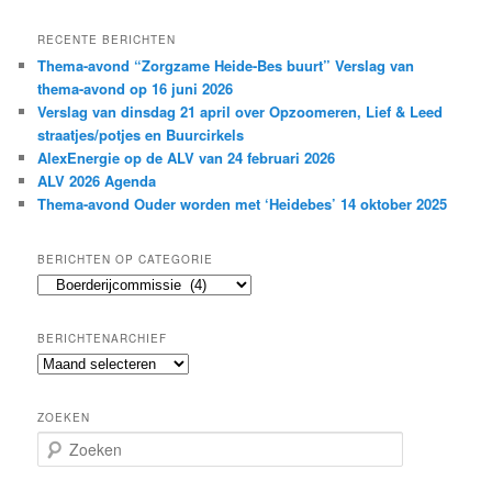
RECENTE BERICHTEN
Thema-avond “Zorgzame Heide-Bes buurt” Verslag van
thema-avond op 16 juni 2026
Verslag van dinsdag 21 april over Opzoomeren, Lief & Leed
straatjes/potjes en Buurcirkels
AlexEnergie op de ALV van 24 februari 2026
ALV 2026 Agenda
Thema-avond Ouder worden met ‘Heidebes’ 14 oktober 2025
BERICHTEN OP CATEGORIE
Berichten
op
categorie
BERICHTENARCHIEF
Berichtenarchief
ZOEKEN
Z
o
e