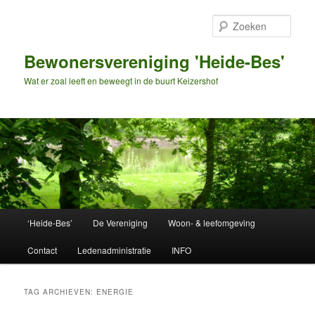
Spring
Spring
naar
naar
Zoek
de
de
primaire
secundaire
Bewonersvereniging 'Heide-Bes'
inhoud
inhoud
Wat er zoal leeft en beweegt in de buurt Keizershof
Hoofdmenu
‘Heide-Bes’
De Vereniging
Woon- & leefomgeving
Contact
Ledenadministratie
INFO
TAG ARCHIEVEN:
ENERGIE