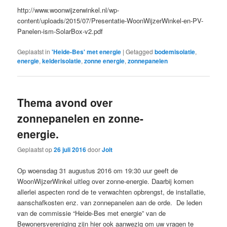
http://www.woonwijzerwinkel.nl/wp-
content/uploads/2015/07/Presentatie-WoonWijzerWinkel-en-PV-
Panelen-ism-SolarBox-v2.pdf
Geplaatst in
'Heide-Bes' met energie
|
Getagged
bodemisolatie
,
energie
,
kelderisolatie
,
zonne energie
,
zonnepanelen
Thema avond over
zonnepanelen en zonne-
energie.
Geplaatst op
26 juli 2016
door
Jolt
Op woensdag 31 augustus 2016 om 19:30 uur geeft de
WoonWijzerWinkel uitleg over zonne-energie. Daarbij komen
allerlei aspecten rond de te verwachten opbrengst, de installatie,
aanschafkosten enz. van zonnepanelen aan de orde. De leden
van de commissie “Heide-Bes met energie” van de
Bewonersvereniging zijn hier ook aanwezig om uw vragen te