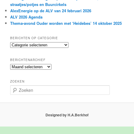
straatjes/potjes en Buurcirkels
AlexEnergie op de ALV van 24 februari 2026
ALV 2026 Agenda
Thema-avond Ouder worden met ‘Heidebes’ 14 oktober 2025
BERICHTEN OP CATEGORIE
Berichten
op
categorie
BERICHTENARCHIEF
Berichtenarchief
ZOEKEN
Z
o
e
k
e
Designed by H.A.Berkhof
n